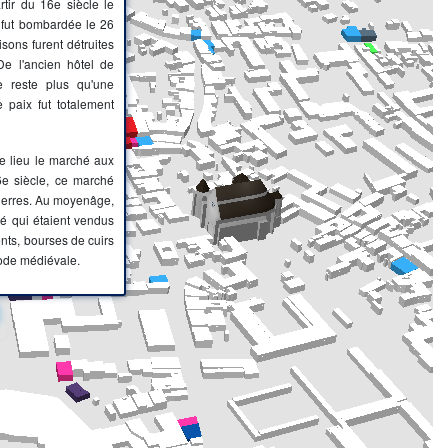
rtir du 16e siècle le
 fut bombardée le 26
sons furent détruites
e l'ancien hôtel de
ne reste plus qu'une
de paix fut totalement
e lieu le marché aux
16e siècle, ce marché
 pierres. Au moyenâge,
blé qui étaient vendus
ents, bourses de cuirs
mode médiévale.