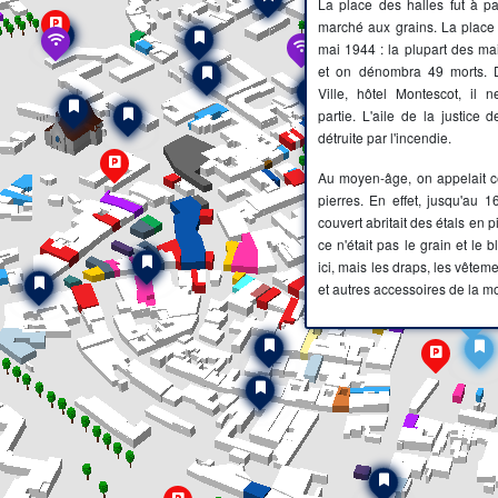
La place des halles fut à pa
marché aux grains. La place
mai 1944 : la plupart des mai
et on dénombra 49 morts. D
Ville, hôtel Montescot, il 
partie. L'aile de la justice 
détruite par l'incendie.
Au moyen-âge, on appelait c
pierres. En effet, jusqu'au 
couvert abritait des étals en
ce n'était pas le grain et le 
ici, mais les draps, les vêtem
et autres accessoires de la 