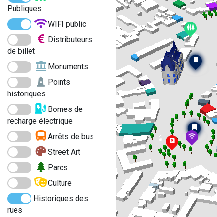
Publiques
WIFI public
Distributeurs
de billet
Monuments
Points
historiques
Bornes de
recharge électrique
Arrêts de bus
Street Art
Parcs
Culture
Historiques des
rues