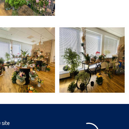
›
 site