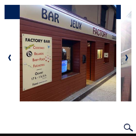
Galerie
‹
›