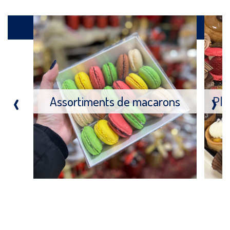
Produits
‹
›
Assortiments de macarons
Pla