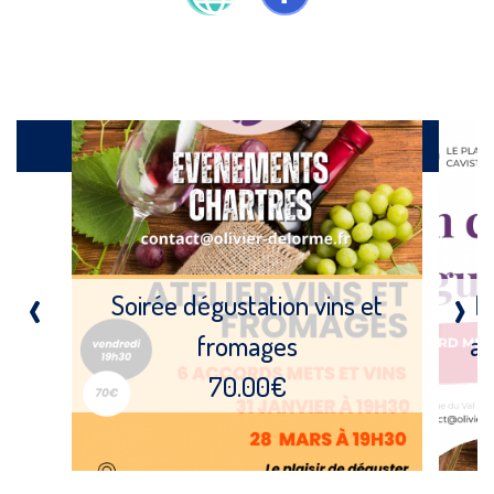
Catalogue
‹
›
Soirée dégustation vins et
B
fromages
ac
70.00€