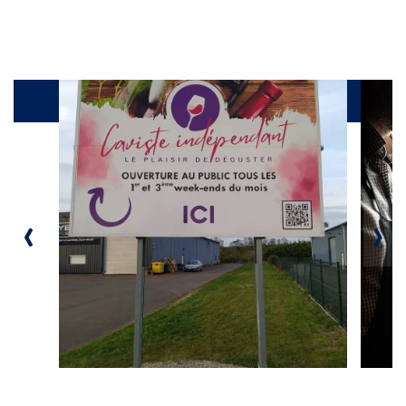
Galerie
‹
›