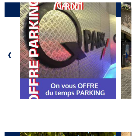
Produits
‹
›