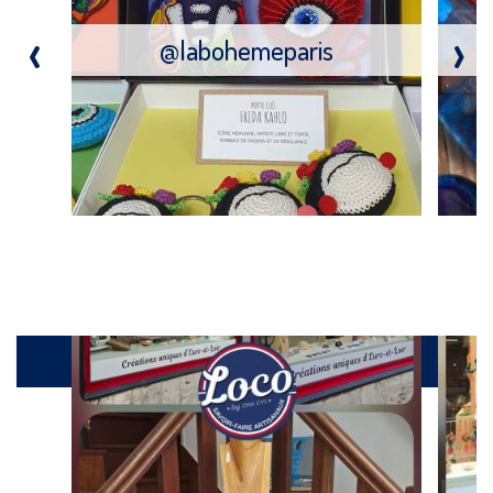
‹
›
@labohemeparis
Galerie