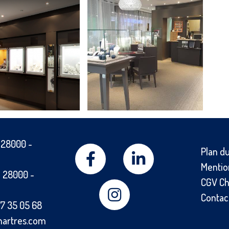
-
28000
-
Plan du
Mentio
-
28000
-
CGV Ch
Contac
7 35 05 68
hartres.com