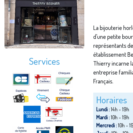
La bijouterie hor
d'une petite bour
représentants de
établissement Bes
Services
Thierry incarne la
entreprise familia
Français.
Horaires
Lundi :
14h - 19h
Mardi :
10h - 19h
Mercredi :
10h - 1