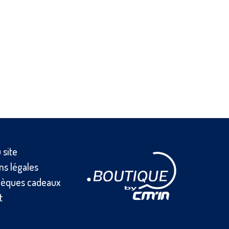
 site
ns légales
èques cadeaux
t