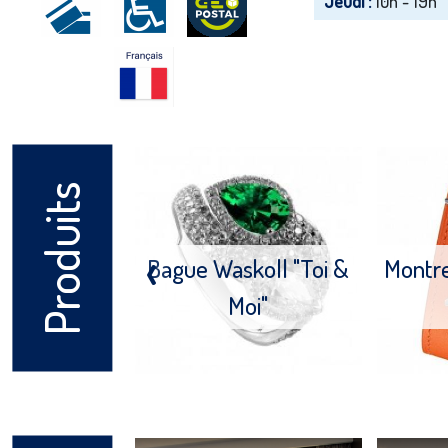
Jeudi :
10h - 19h
Produits
‹
Bague Waskoll "Toi &
Montr
Moi"