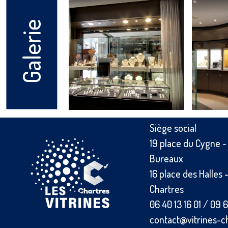
Galerie
Siège social
19 place du Cygne 
Bureaux
16 place des Halles
Chartres
06 40 13 16 01
/
09 6
contact@vitrines-c