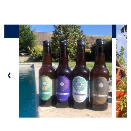
Galerie
‹
›