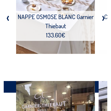
‹
›
NAPPE OSMOSE BLANC Garnier
CH
Thiebaut
D
133.60€
Galerie