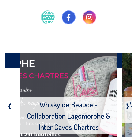
Produits
‹
›
Whisky de Beauce -
Wh
Collaboration Lagomorphe &
Inter Caves Chartres