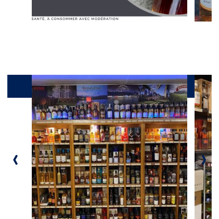
Galerie
‹
›