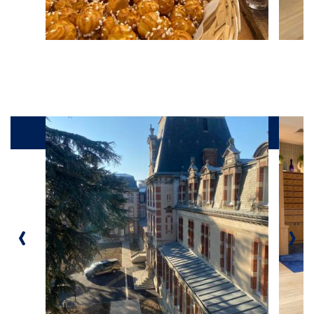
Galerie
‹
›