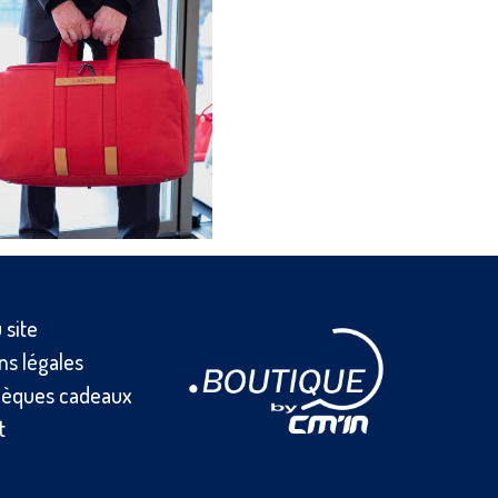
 site
ns légales
èques cadeaux
t