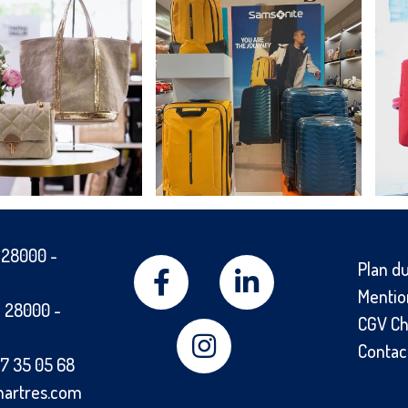
-
28000
-
Plan du
Mentio
-
28000
-
CGV Ch
Contac
7 35 05 68
hartres.com