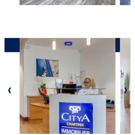
Galerie
‹
›