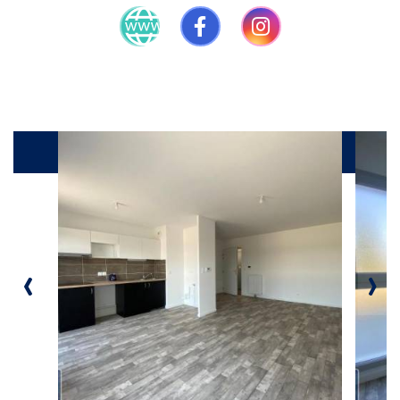
Produits
‹
›