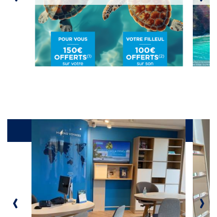
Galerie
‹
›