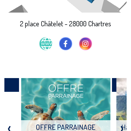
2 place Châtelet - 28000 Chartres
Produits
‹
›
OFFRE PARRAINAGE
Haw