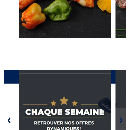
Galerie
‹
›