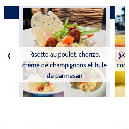
Produits
‹
›
Risotto au poulet, chorizo,
Cev
crème de champignons et tuile
coco
de parmesan