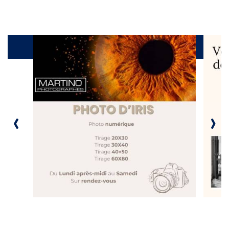
Produits
‹
›