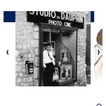
Galerie
‹
›