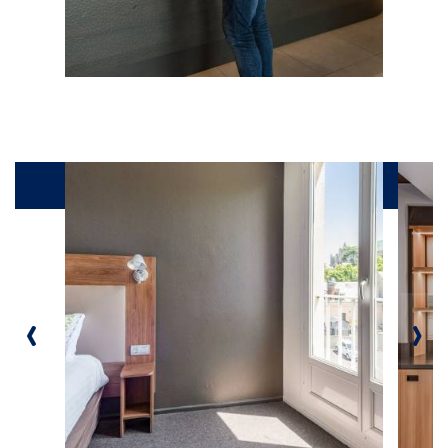
Galerie
‹
›