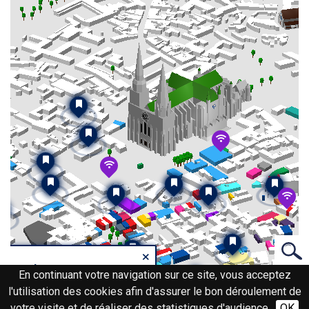
×
lacroix
En continuant votre navigation sur ce site, vous acceptez
l'utilisation des cookies afin d'assurer le bon déroulement de
 petite rue qui s'est appelée autrefois la
nd Cerf porte le nom d'un ancien maire
votre visite et de réaliser des statistiques d'audience.
OK