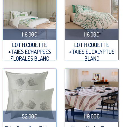
116.00€
116.00€
LOT H.COUETTE
LOT H.COUETTE
+TAIES ECHAPPEES
+TAIES EUCALYPTUS
FLORALES BLANC
BLANC
52.00€
119.00€