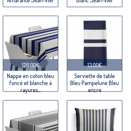
Amarante Jean-Vier
Blanc Jean-Vier
126.00€
13.00€
Nappe en coton bleu
Serviette de table
foncé et blanche à
Bleu Pampelune Bleu
rayures...
encre