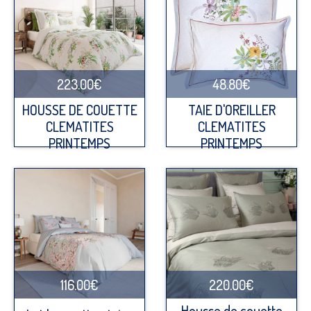
223.00€
48.80€
HOUSSE DE COUETTE
TAIE D'OREILLER
CLEMATITES
CLEMATITES
PRINTEMPS
PRINTEMPS
116.00€
220.00€
Housse de couette