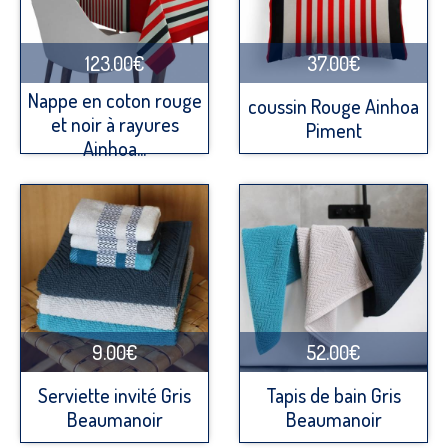
123.00€
37.00€
Nappe en coton rouge
coussin Rouge Ainhoa
et noir à rayures
Piment
Ainhoa...
9.00€
52.00€
Serviette invité Gris
Tapis de bain Gris
Beaumanoir
Beaumanoir