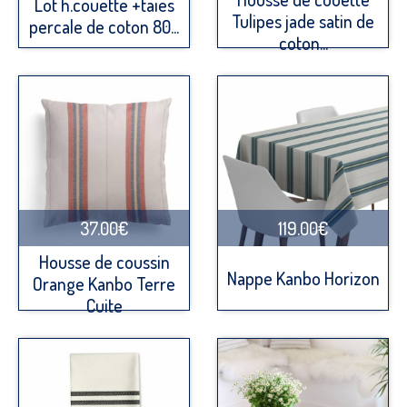
Lot h.couette +taies
Tulipes jade satin de
percale de coton 80...
coton...
37.00€
119.00€
Housse de coussin
Nappe Kanbo Horizon
Orange Kanbo Terre
Cuite