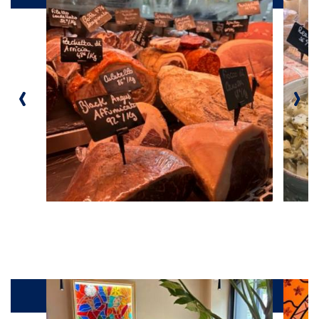
‹
›
Galerie