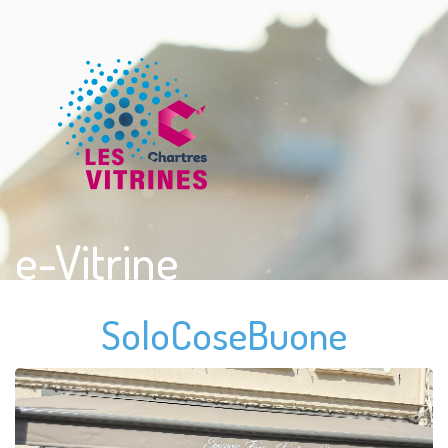
e-Vitrine
SoloCoseBuone