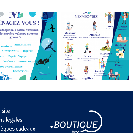
›
 site
ns légales
èques cadeaux