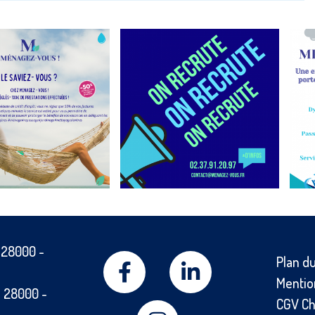
-
28000
-
Plan du
Mentio
-
28000
-
CGV Ch