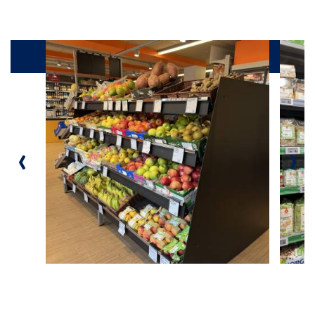
Galerie
‹
›