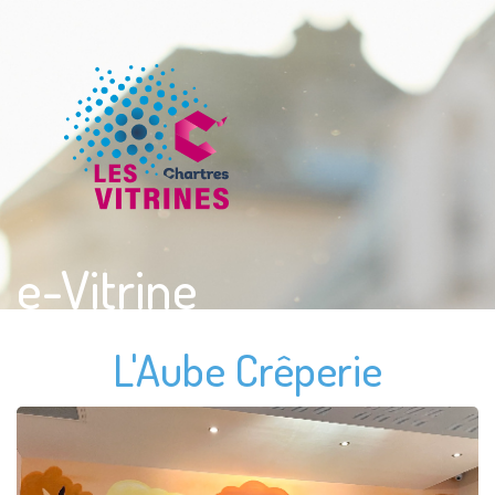
e-Vitrine
L'Aube Crêperie