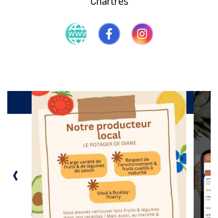
Chartres
Galerie
‹
›