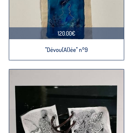
120.00€
"Dévou(Al)ée" n°9