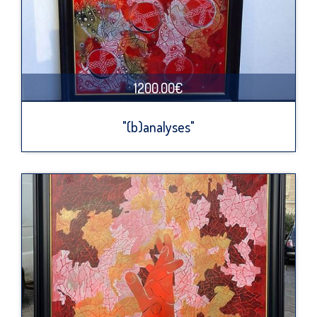
1200.00€
"(b)analyses"