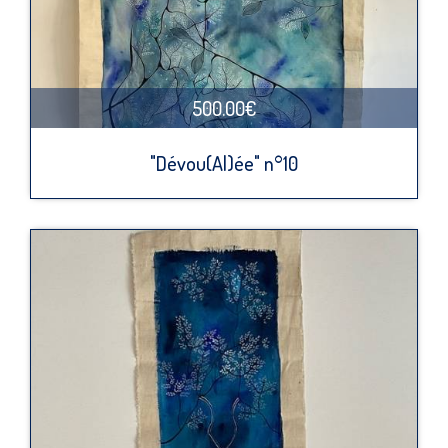
500.00€
"Dévou(Al)ée" n°10