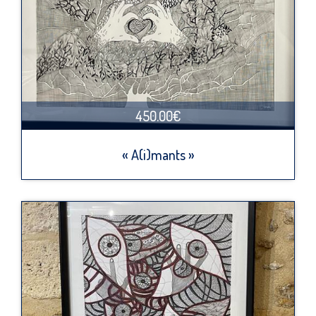
450.00€
« A(i)mants »