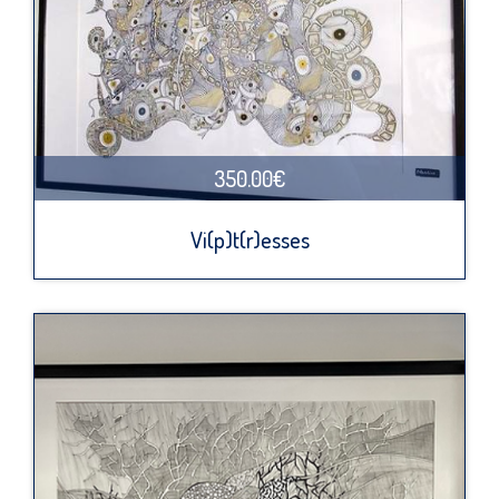
350.00€
Vi(p)t(r)esses