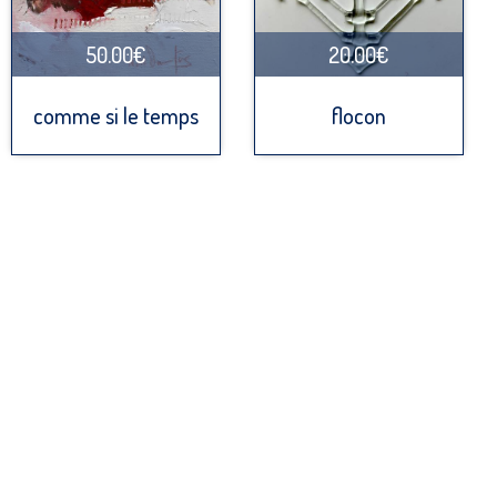
50.00€
20.00€
comme si le temps
flocon