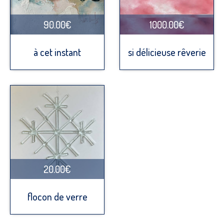
90.00€
1000.00€
à cet instant
si délicieuse rêverie
20.00€
flocon de verre