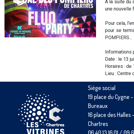
À la suite du
une nouvelle 
Pour cela, l'
pour se termi
POMPIERS...
Informations 
Date : le 13 ju
Horaires : de 
Lieu : Centre
Siège social
19 place du Cygne 
Bureaux
16 place des Halles
Chartres
06 40 13 16 01
/
09 6