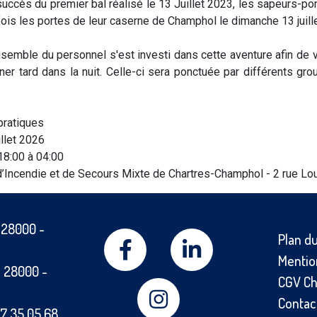
 succès du premier bal réalisé le 13 Juillet 2023, les sapeurs-p
fois les portes de leur caserne de Champhol le dimanche 13 juill
ensemble du personnel s'est investi dans cette aventure afin d
ner tard dans la nuit. Celle-ci sera ponctuée par différents 
pratiques
illet 2026
18:00 à 04:00
 d’Incendie et de Secours Mixte de Chartres-Champhol -
2 rue Lo
-
28000
-
Plan du
Mentio
-
28000
-
CGV Ch
Contac
7 35 05 68