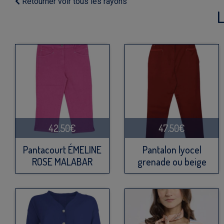
Retourner voir tous les rayons
L
42.50€
47.50€
Pantacourt ÉMELINE
Pantalon lyocel
ROSE MALABAR
grenade ou beige