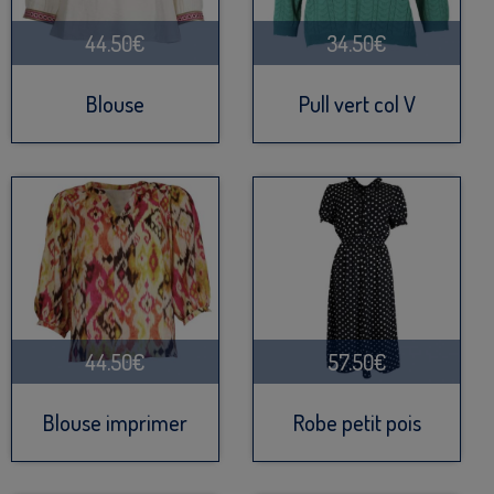
44.50€
34.50€
Blouse
Pull vert col V
44.50€
57.50€
Blouse imprimer
Robe petit pois