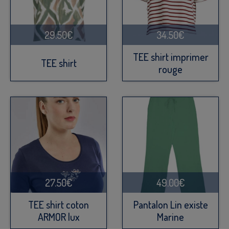
29.50€
34.50€
TEE shirt imprimer
TEE shirt
rouge
27.50€
49.00€
TEE shirt coton
Pantalon Lin existe
ARMOR lux
Marine