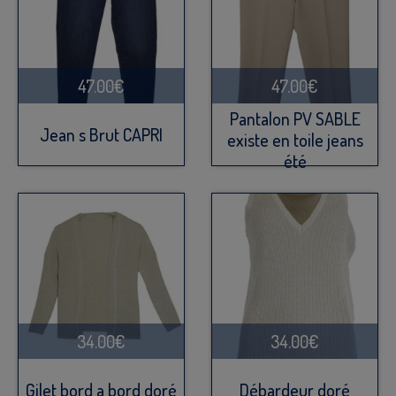
47.00€
47.00€
Pantalon PV SABLE
Jean s Brut CAPRI
existe en toile jeans
été
34.00€
34.00€
Gilet bord a bord doré
Débardeur doré