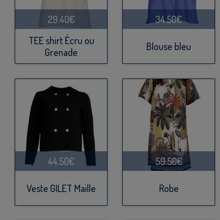
29.40€
34.50€
TEE shirt Écru ou
Blouse bleu
Grenade
44.50€
59.50€
Veste GILET Maille
Robe