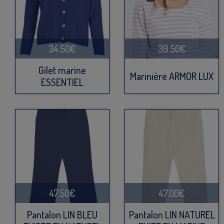
34.50€
39.50€
Gilet marine
Marinière ARMOR LUX
ESSENTIEL
47.50€
47.00€
Pantalon LIN BLEU
Pantalon LIN NATUREL