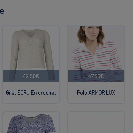
ue
42.50€
47.50€
Gilet ÉCRU En crochet
Polo ARMOR LUX