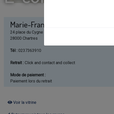
Marie-France Boutique
24 place du Cygne
28000 Chartres
Tél :
0237363910
Retrait :
Click and contact and collect
Mode de paiement :
Paiement lors du retrait
Voir la vitrine