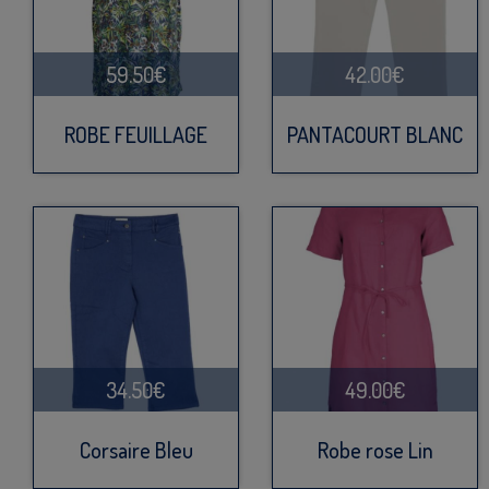
59.50€
42.00€
ROBE FEUILLAGE
PANTACOURT BLANC
34.50€
49.00€
Corsaire Bleu
Robe rose Lin