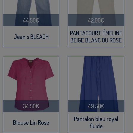
44.50€
42.00€
PANTACOURT ÉMELINE
Jean s BLEACH
BEIGE BLANC OU ROSE
34.50€
49.50€
Pantalon bleu royal
Blouse Lin Rose
fluide