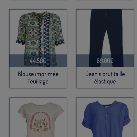
44.50€
89.00€
Blouse imprimée
Jean s brut taille
Feuillage
élastique