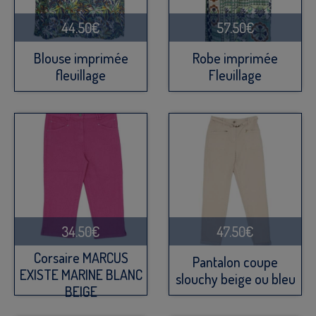
44.50€
57.50€
Blouse imprimée
Robe imprimée
fleuillage
Fleuillage
34.50€
47.50€
Corsaire MARCUS
Pantalon coupe
EXISTE MARINE BLANC
slouchy beige ou bleu
BEIGE