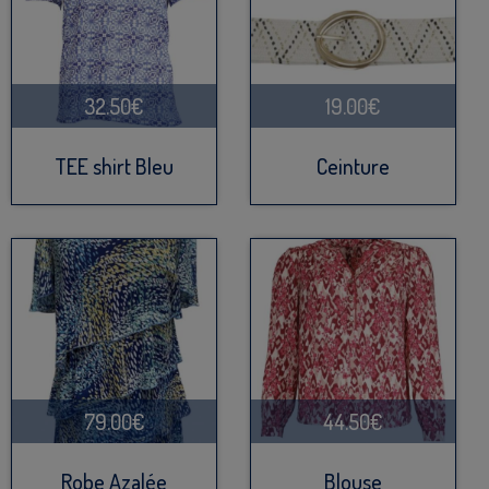
32.50€
19.00€
TEE shirt Bleu
Ceinture
79.00€
44.50€
Robe Azalée
Blouse