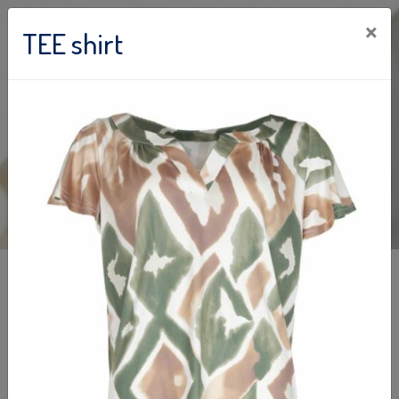
×
TEE shirt
E-commerce
Marie-France Boutique
24 place du Cygne