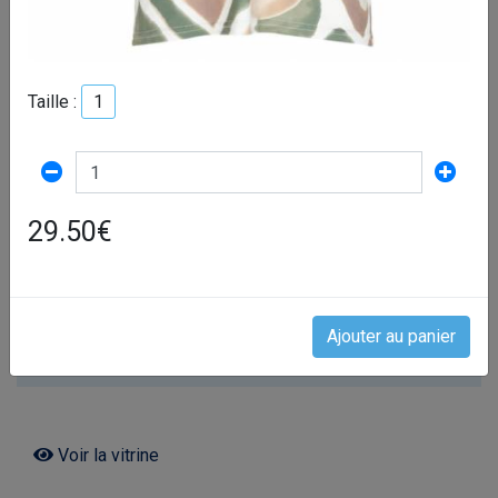
28000 Chartres
Tél :
0237363910
Taille :
1
Retrait :
Click and contact and collect
Mode de paiement :
Paiement lors du retrait
29.50€
Ajouter au panier
Voir la vitrine