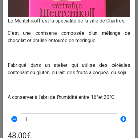
28000 Chartres
Le Mentchikoff est la spécialité de la ville de Chartres.
Tél :
0237218692
C'est une confiserie composée d'un mélange de
Retrait :
Selon les horaires d'ouverture
chocolat et praliné entourée de meringue.
Mode de paiement :
Paiement en ligne par carte bancaire
Fabriqué dans un atelier qui utilise des céréales
Paiement lors du retrait
contenant du gluten, du lait, des fruits à coques, du soja.
A conserver à l'abri de l'humidité entre 16°et 20°C
Voir la vitrine
48.00€