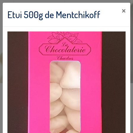
×
Etui 500g de Mentchikoff
E-commerce
La Chocolaterie
14 place Marceau